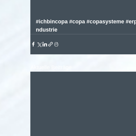
#ichbincopa
#copa
#copasysteme
#er
ndustrie
Aktuelle Beiträge