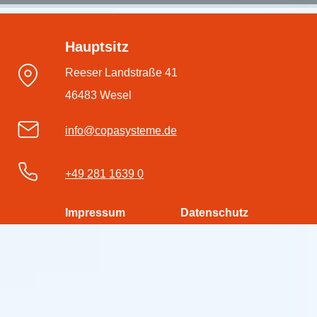
Hauptsitz
Reeser Landstraße 41
46483 Wesel
info@copasysteme.de
+49 281 1639 0
Impressum
Datenschutz