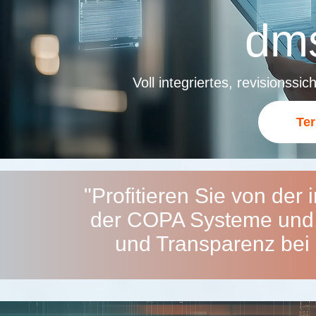
dm
Voll integriertes, revision
Te
"Profitieren Sie von der
der COPA Systeme und e
und Transparenz bei 