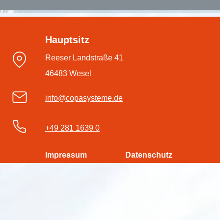
Hauptsitz
Reeser Landstraße 41
46483 Wesel
info@copasysteme.de
+49 281 1639 0
Impressum
Datenschutz