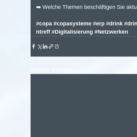
➡️ Welche Themen beschäftigen Sie aktu
#copa
#copasysteme
#erp
#drink
#dri
ntreff
#Digitalisierung
#Netzwerken
Aktuelle Beiträge