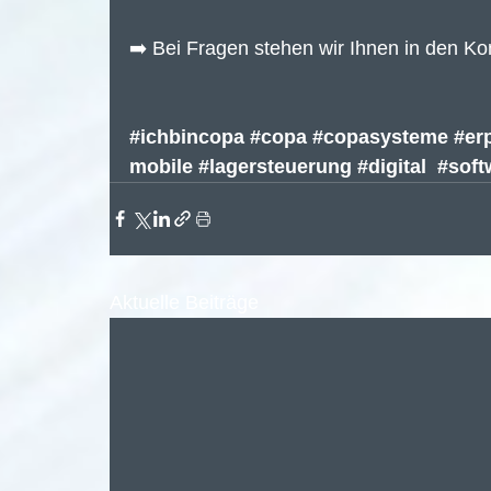
➡️ Bei Fragen stehen wir Ihnen in den K
#ichbincopa
#copa
#copasysteme
#er
mobile
#lagersteuerung
#digital
#soft
Aktuelle Beiträge