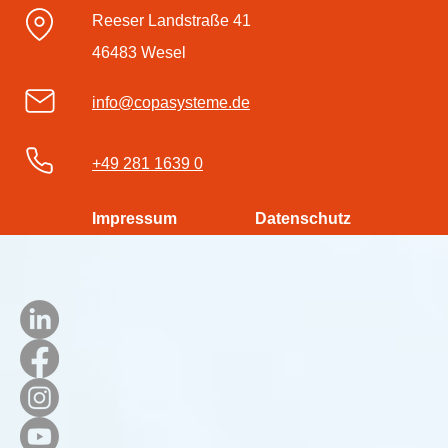
Reeser Landstraße 41
46483 Wesel
info@copasysteme.de
+49 281 1639 0
Impressum
Datenschutz