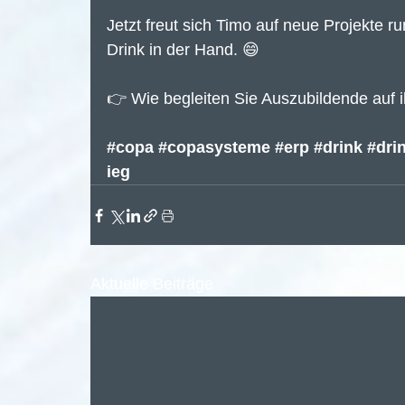
Jetzt freut sich Timo auf neue Projekte r
Drink in der Hand. 😄
👉 Wie begleiten Sie Auszubildende auf 
#copa
#copasysteme
#erp
#drink
#dri
ieg
Aktuelle Beiträge