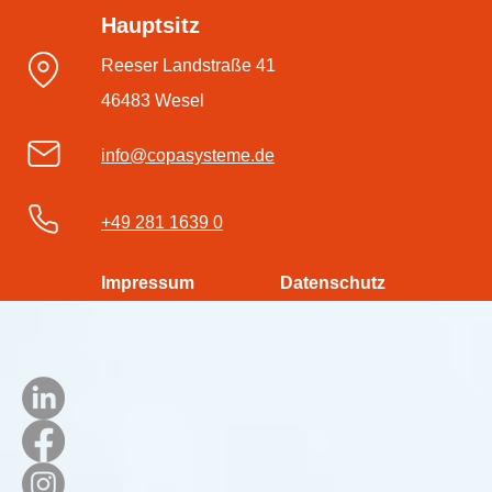
durchstarten – mit der
Hauptsitz
#dmsPRO Workflowengine
Reeser Landstraße 41
46483 Wesel
info@copasysteme.de
+49 281 1639 0
Impressum
Datenschutz