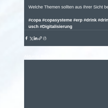
Welche Themen sollten aus Ihrer Sicht 
#copa
#copasysteme
#erp
#drink
#dri
usch
#Digitalisierung
Aktuelle Beiträge