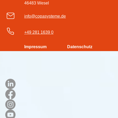
46483 Wesel
info@copasysteme.de
+49 281 1639 0
Impressum
Datenschutz