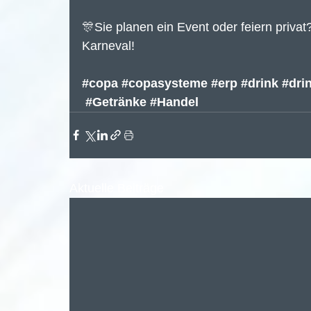
🎊Sie planen ein Event oder feiern privat?
Karneval!
#copa
#copasysteme
#erp
#drink
#dri
#Getränke
#Handel
Aktuelle Beiträge