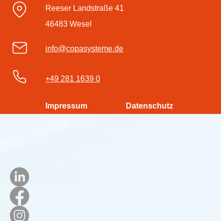
Reeser Landstraße 41
46483 Wesel
info@copasysteme.de
+49 281 1639 0
Impressum
Datenschutz