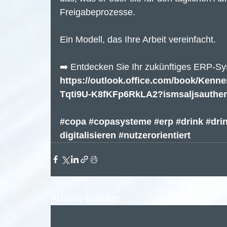
Freigabeprozesse.
Ein Modell, das Ihre Arbeit vereinfacht.
➡️ Entdecken Sie Ihr zukünftiges ERP-Sy
https://outlook.office.com/book/Ke
Tqti9U-K8fKFp6RkLA2?ismsaljsauthe
#copa
#copasysteme
#erp
#drink
#dri
digitalisieren
#nutzerorientiert
Aktuelle Beiträge