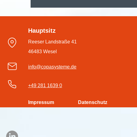
🚀 Digitalisieren, automatisieren,
durchstarten – mit der
Hauptsitz
#dmsPRO Workflowengine
Reeser Landstraße 41
46483 Wesel
info@copasysteme.de
+49 281 1639 0
Impressum
Datenschutz