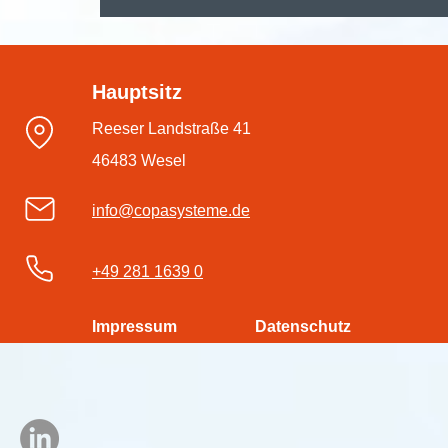
🚀 Digitalisieren, automatisieren,
durchstarten – mit der
Hauptsitz
#dmsPRO Workflowengine
Reeser Landstraße 41
46483 Wesel
info@copasysteme.de
+49 281 1639 0
Impressum
Datenschutz