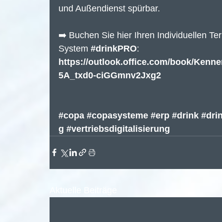
und Außendienst spürbar.
➡️ Buchen Sie hier Ihren Individuellen T
System 
#drinkPRO
: 
https://outlook.office.com/book/Ke
5A_txd0-ciGGmnv2Jxg2
#copa
#copasysteme
#erp
#drink
#dri
g
#vertriebsdigitalisierung
Aktuelle Beiträge