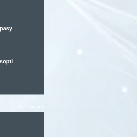
opasy
sopti
Alle ansehen