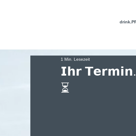
drink.P
1 Min. Lesezeit
𝗜𝗵𝗿 𝗧𝗲𝗿𝗺𝗶𝗻.
⏳