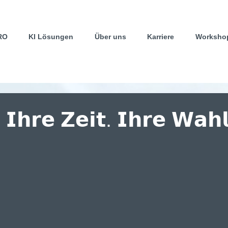
RO
KI Lösungen
Über uns
Karriere
Worksho
 𝗜𝗵𝗿𝗲 𝗭𝗲𝗶𝘁. 𝗜𝗵𝗿𝗲 𝗪𝗮𝗵