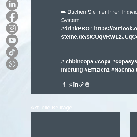
➡️ Buchen Sie hier Ihren Indiv
System 
#drinkPRO
 : 
https://outloo
steme.de/s/CUqVRWL2JUq
#ichbincopa
#copa
#copasy
mierung
#Effizienz
#Nachhalt
Aktuelle Beiträge