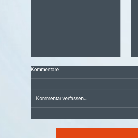
Kommentare
Kommentar verfassen...
🚀 Digitalisieren,
automatisieren, durchstarten
– mit der
#dmsPRO Workflowengine