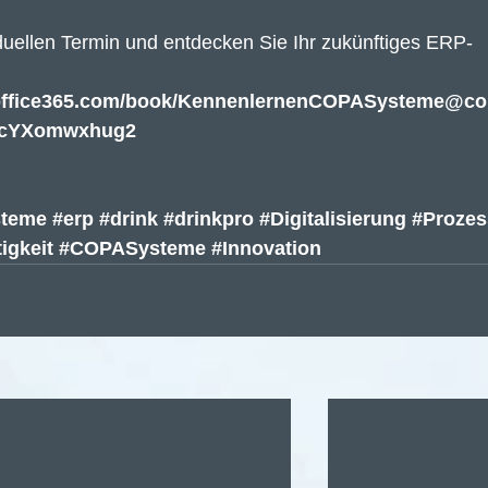
iduellen Termin und entdecken Sie Ihr zukünftiges ERP-
k.office365.com/book/KennenlernenCOPASysteme@c
CcYXomwxhug2
steme
#erp
#drink
#drinkpro
#Digitalisierung
#Prozes
igkeit
#COPASysteme
#Innovation