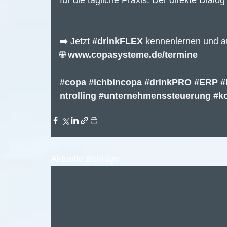
für die tägliche Praxis. Der direkte Dial
➡️ Jetzt 
#drinkFLEX
 kennenlernen und a
🌐 
www.copasysteme.de/termine
#copa
#ichbincopa
#drinkPRO
#ERP
#
ntrolling
#unternehmenssteuerung
#k
Aktuelle Beiträge