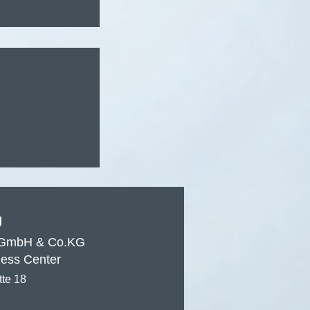
ten: AIS als
g
GmbH & Co.KG
ess Center
tte 18