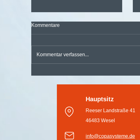
Kommentare
Kommentar verfassen...
🚀 Digitalisieren,
automatisieren, durchstarten
– mit der
#dmsPRO Workflowengine
Hauptsitz
Reeser Landstraße 41
46483 Wesel
info@copasysteme.de