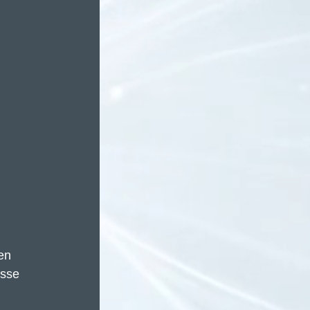
en 
sse 