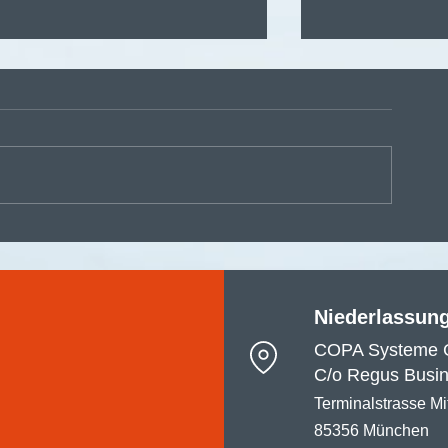
⚙️ Einfach star
Wir stellen vor: EASY Sign ✍🏻
App
📥
Niederlassun
COPA Systeme 
C/o Regus Busin
Terminalstrasse Mi
85356 München