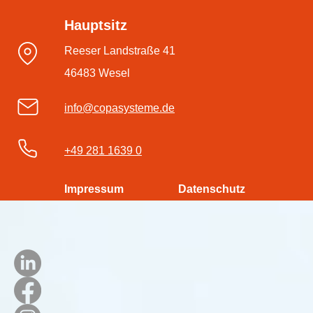
🚀 Digitalisieren, automatisieren,
durchstarten – mit der
Hauptsitz
#dmsPRO Workflowengine
Reeser Landstraße 41
46483 Wesel
info@copasysteme.de
+49 281 1639 0
Impressum
Datenschutz