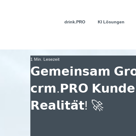
drink.PRO
KI Lösungen
1 Min. Lesezeit
𝗚𝗲𝗺𝗲𝗶𝗻𝘀𝗮𝗺 𝗚𝗿
𝗰𝗿𝗺.𝗣𝗥𝗢 𝗞𝘂𝗻𝗱𝗲𝗻
𝗥𝗲𝗮𝗹𝗶𝘁𝗮̈𝘁! 🚀