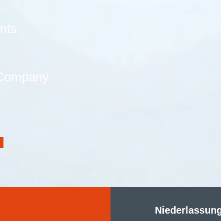
nts
 Company
Niederlassun