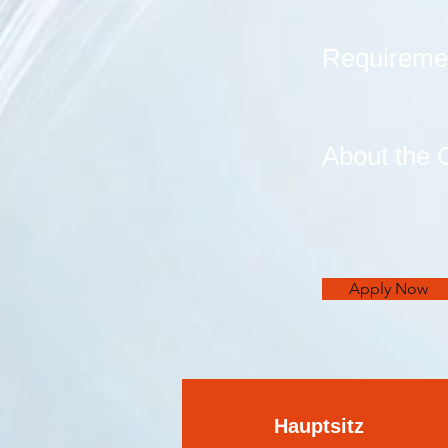
Requireme
About the
Apply Now
Hauptsitz