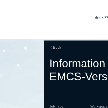
drink.P
< Back
Information
EMCS-Versi
Job Type
Workspace