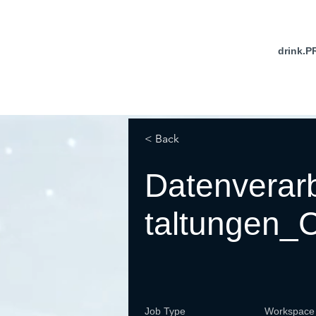
drink.P
< Back
Datenverar
taltungen
Job Type
Workspace