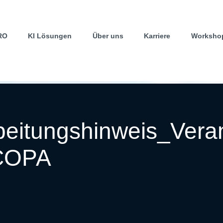
RO
KI Lösungen
Über uns
Karriere
Worksho
beitungshinweis_Vera
_COPA