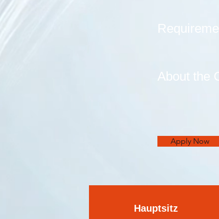
Requireme
About the
Apply Now
Hauptsitz