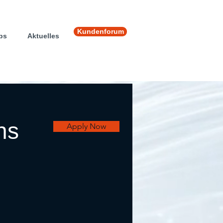
Kundenforum
ps
Aktuelles
ns
Apply Now