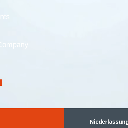
nts
 Company
Niederlassun