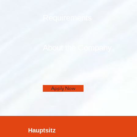
Requirements
About the Company
Apply Now
Hauptsitz