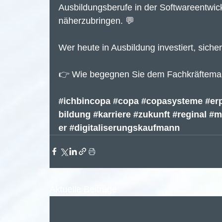
Ausbildungsberufe in der Softwareentwic
näherzubringen. 💬
Wer heute in Ausbildung investiert, siche
👉 Wie begegnen Sie dem Fachkräfteman
#ichbincopa
#copa
#copasysteme
#er
bildung
#karriere
#zukunft
#reginal
#m
er
#digitaliserungskaufmann
Aktuelle Beiträge