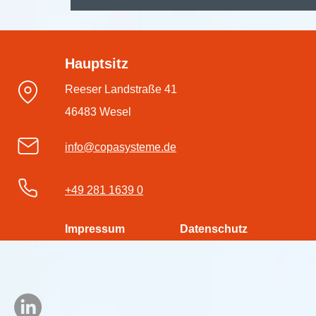
🚀 Digitalisieren, automatisieren,
durchstarten – mit der
Hauptsitz
#dmsPRO Workflowengine
Reeser Landstraße 41
46483 Wesel
info@copasysteme.de
+49 281 1639 0
Impressum
Datenschutz