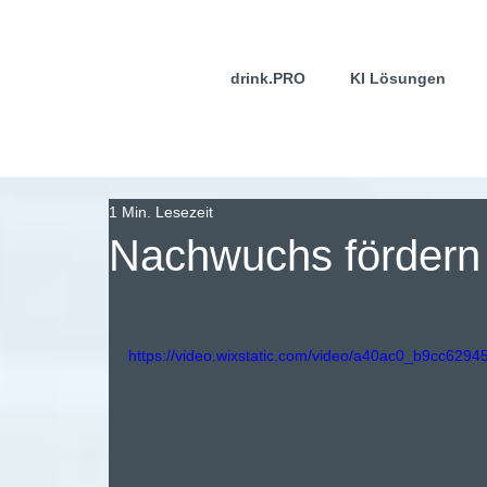
drink.PRO
KI Lösungen
1 Min. Lesezeit
Nachwuchs fördern 
https://video.wixstatic.com/video/a40ac0_b9cc62