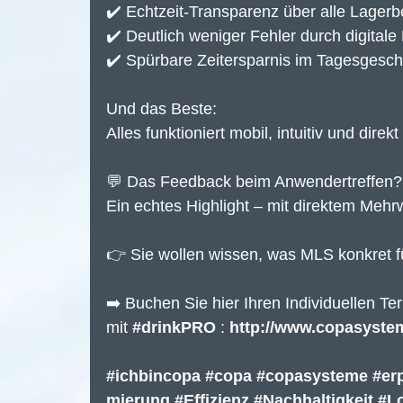
✔️ Echtzeit-Transparenz über alle Lage
✔️ Deutlich weniger Fehler durch digital
✔️ Spürbare Zeitersparnis im Tagesgesch
Und das Beste:
Alles funktioniert mobil, intuitiv und direk
💬 Das Feedback beim Anwendertreffen?
Ein echtes Highlight – mit direktem Mehrw
👉 Sie wollen wissen, was MLS konkret 
➡️ Buchen Sie hier Ihren Individuellen T
mit 
#drinkPRO
 : 
http://www.copasyste
#ichbincopa
#copa
#copasysteme
#er
mierung
#Effizienz
#Nachhaltigkeit
#Lo